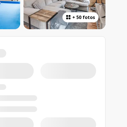
+
50 fotos