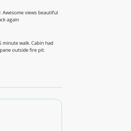
ey. Awesome views beautiful
ack again
5 minute walk. Cabin had
ane outside fire pit.