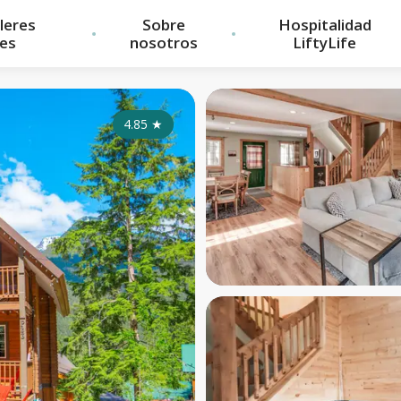
ileres
Sobre
Hospitalidad
les
nosotros
LiftyLife
4.85
★