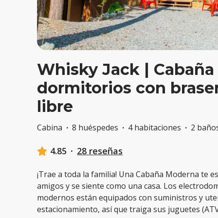
Whisky Jack | Cabaña
dormitorios con braser
libre
Cabina
·
8 huéspedes
·
4 habitaciones
·
2 baño
4.85
·
28 reseñas
¡Trae a toda la familia! Una Cabaña Moderna te esp
amigos y se siente como una casa. Los electrodom
modernos están equipados con suministros y utens
estacionamiento, así que traiga sus juguetes (ATV,