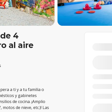
 de 4
o al aire
s
era a ti y a tu familia o
ésticos y gabinetes
ilios de cocina. ¡Amplio
 motos de nieve, etc.)! Las