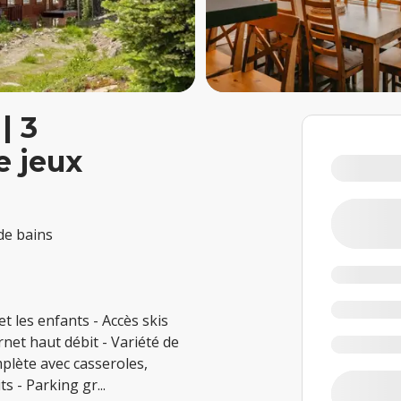
| 3
e jeux
 de bains
et les enfants - Accès skis
rnet haut débit - Variété de
mplète avec casseroles,
its - Parking gr
...