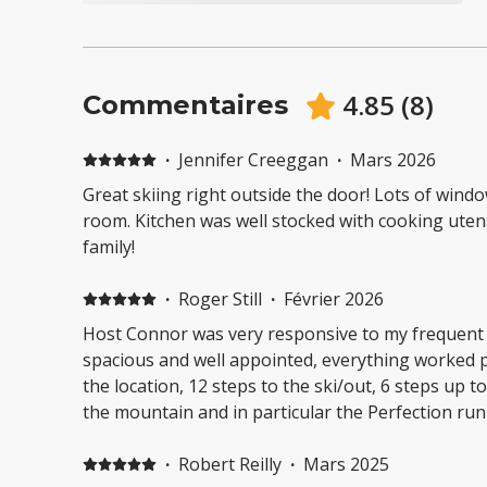
4.85
(
8
)
Commentaires
·
Jennifer Creeggan
·
Mars 2026
Great skiing right outside the door! Lots of windows and natural light. Lots of
room. Kitchen was well stocked with cooking utensi
family!
·
Roger Still
·
Février 2026
Host Connor was very responsive to my frequent questio
spacious and well appointed, everything worked p
the location, 12 steps to the ski/out, 6 steps up t
the mountain and in particular the Perfection run
main village with stores and restaurants. As always we had great snow to go
along with it.
·
Robert Reilly
·
Mars 2025