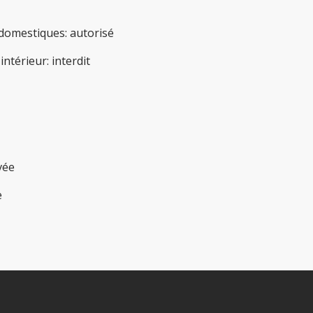
domestiques
:
autorisé
'intérieur
:
interdit
vée
e