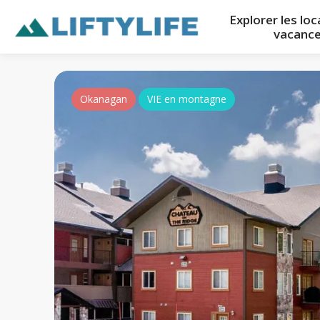
Explorer les lo
vacanc
Okanagan
VIE en montagne