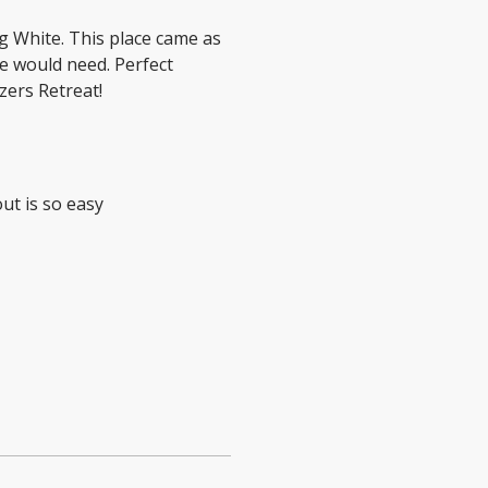
ig White. This place came as
ne would need. Perfect
zers Retreat!
out is so easy