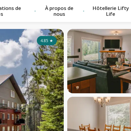
cations de
À propos de
Hôtellerie Lifty
es
nous
Life
4.85
★