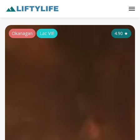
Okanagan
Lac VIE
4.90
★