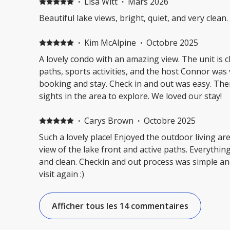
·
Lisa Witt
·
Mars 2026
Beautiful lake views, bright, quiet, and very clean.
·
Kim McAlpine
·
Octobre 2025
A lovely condo with an amazing view. The unit is close to restaurants, walking
paths, sports activities, and the host Connor was
booking and stay. Check in and out was easy. There are many interesting
sights in the area to explore. We loved our stay!
·
Carys Brown
·
Octobre 2025
Such a lovely place! Enjoyed the outdoor living a
view of the lake front and active paths. Everythin
and clean. Checkin and out process was simple and
visit again :)
Afficher tous les 14 commentaires