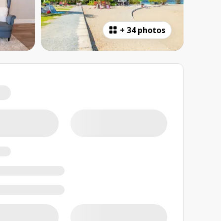
+
34 photos