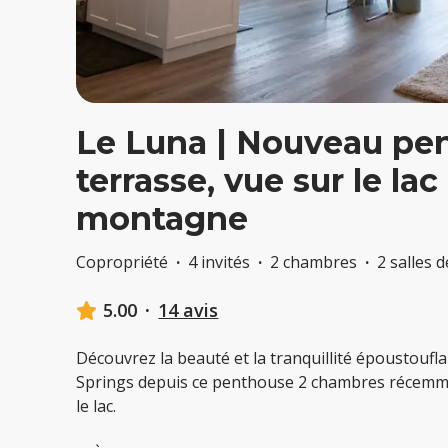
Le Luna | Nouveau pe
terrasse, vue sur le lac 
montagne
Copropriété
·
4 invités
·
2 chambres
·
2 salles 
5.00
·
14 avis
Découvrez la beauté et la tranquillité époustoufl
Springs depuis ce penthouse 2 chambres récemme
le lac.