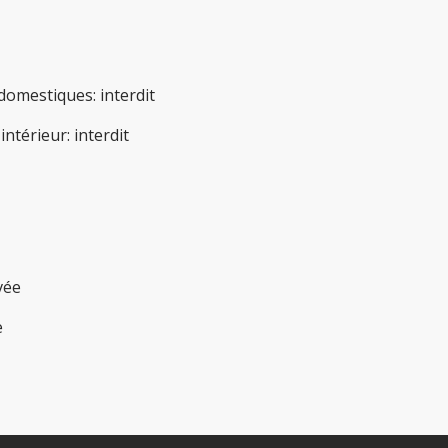
domestiques
:
interdit
'intérieur
:
interdit
vée
e