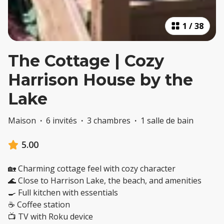
1
/
38
The Cottage | Cozy
Harrison House by the
Lake
Maison
·
6 invités
·
3 chambres
·
1 salle de bain
5.00
🏡 Charming cottage feel with cozy character
🌊 Close to Harrison Lake, the beach, and amenities
🍳 Full kitchen with essentials
☕ Coffee station
📺 TV with Roku device