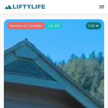
Harrison et Cascades
Lac VIE
5.00
★